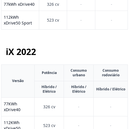
77kWh xDrive40
326 cv
-
-
112kWh
523 cv
-
-
xDrive50 Sport
iX
2022
Consumo
Consumo
Potência
urbano
rodoviário
Versão
Híbrido /
Híbrido /
Híbrido / Elétrico
Elétrico
Elétrico
77KWh
326 cv
-
-
xDrive40
112KWh
523 cv
-
-
xDrive50