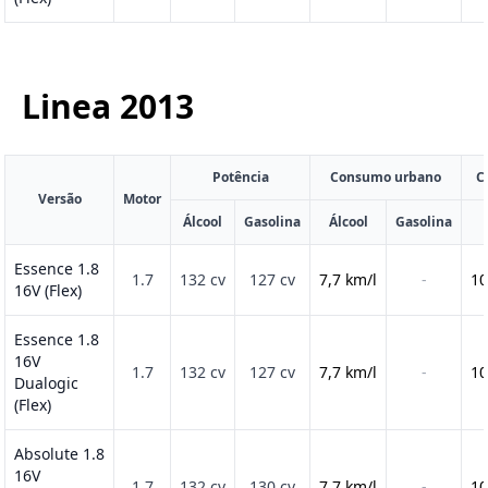
Linea
2013
Potência
Consumo urbano
C
Versão
Motor
Álcool
Gasolina
Álcool
Gasolina
Essence 1.8
1.7
132 cv
127 cv
7,7 km/l
-
10
16V (Flex)
Essence 1.8
16V
1.7
132 cv
127 cv
7,7 km/l
-
10
Dualogic
(Flex)
Absolute 1.8
16V
1.7
132 cv
130 cv
7,7 km/l
-
10