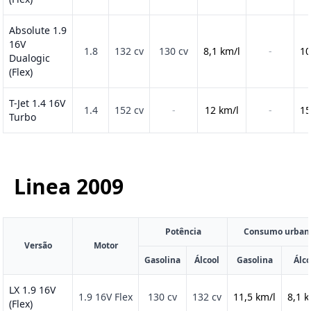
Absolute 1.9
16V
1.8
132 cv
130 cv
8,1 km/l
-
10
Dualogic
(Flex)
T-Jet 1.4 16V
1.4
152 cv
-
12 km/l
-
15
Turbo
Linea
2009
Potência
Consumo urban
Versão
Motor
Gasolina
Álcool
Gasolina
Álco
LX 1.9 16V
1.9 16V Flex
130 cv
132 cv
11,5 km/l
8,1 k
(Flex)