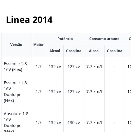
Linea
2014
Potência
Consumo urbano
C
Versão
Motor
Álcool
Gasolina
Álcool
Gasolina
Essence 1.8
1.7
132 cv
127 cv
7,7 km/l
-
10
16V (Flex)
Essence 1.8
16V
1.7
132 cv
127 cv
7,7 km/l
-
10
Dualogic
(Flex)
Absolute 1.8
16V
1.7
132 cv
130 cv
7,7 km/l
-
10
Dualogic
(Flex)