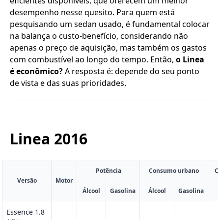
eficientes disponíveis, que oferecem um melhor
desempenho nesse quesito. Para quem está
pesquisando um sedan usado, é fundamental colocar
na balança o custo-benefício, considerando não
apenas o preço de aquisição, mas também os gastos
com combustível ao longo do tempo. Então,
o Linea
é econômico?
A resposta é: depende do seu ponto
de vista e das suas prioridades.
Linea
2016
Potência
Consumo urbano
C
Versão
Motor
Álcool
Gasolina
Álcool
Gasolina
Essence 1.8