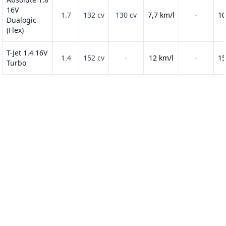
16V
1.7
132 cv
130 cv
7,7 km/l
-
10
Dualogic
(Flex)
T-Jet 1.4 16V
1.4
152 cv
-
12 km/l
-
15
Turbo