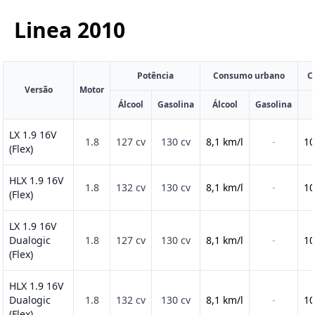
Linea
2010
Potência
Consumo urbano
C
Versão
Motor
Álcool
Gasolina
Álcool
Gasolina
LX 1.9 16V
1.8
127 cv
130 cv
8,1 km/l
-
10
(Flex)
HLX 1.9 16V
1.8
132 cv
130 cv
8,1 km/l
-
10
(Flex)
LX 1.9 16V
Dualogic
1.8
127 cv
130 cv
8,1 km/l
-
10
(Flex)
HLX 1.9 16V
Dualogic
1.8
132 cv
130 cv
8,1 km/l
-
10
(Flex)