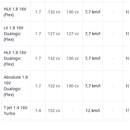
HLX 1.8 16V
1.7
132 cv
130 cv
7,7 km/l
-
10
(Flex)
LX 1.8 16V
Dualogic
1.7
127 cv
127 cv
7,7 km/l
-
10
(Flex)
HLX 1.8 16V
Dualogic
1.7
132 cv
130 cv
7,7 km/l
-
10
(Flex)
Absolute 1.8
16V
1.7
132 cv
130 cv
7,7 km/l
-
10
Dualogic
(Flex)
T-Jet 1.4 16V
1.4
152 cv
-
12 km/l
-
15
Turbo