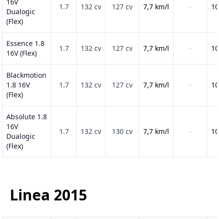
16V
1.7
132 cv
127 cv
7,7 km/l
-
10
Dualogic
(Flex)
Essence 1.8
1.7
132 cv
127 cv
7,7 km/l
-
10
16V (Flex)
Blackmotion
1.8 16V
1.7
132 cv
127 cv
7,7 km/l
-
10
(Flex)
Absolute 1.8
16V
1.7
132 cv
130 cv
7,7 km/l
-
10
Dualogic
(Flex)
Linea
2015