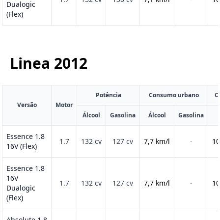
Dualogic
(Flex)
Linea
2012
Potência
Consumo urbano
C
Versão
Motor
Álcool
Gasolina
Álcool
Gasolina
Essence 1.8
1.7
132 cv
127 cv
7,7 km/l
-
10
16V (Flex)
Essence 1.8
16V
1.7
132 cv
127 cv
7,7 km/l
-
10
Dualogic
(Flex)
Absolute 1.8