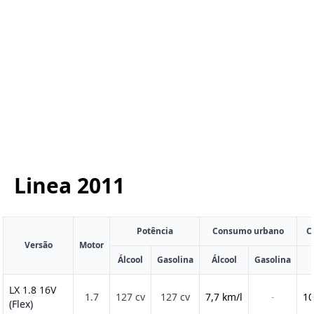
Linea
2011
Potência
Consumo urbano
C
Versão
Motor
Álcool
Gasolina
Álcool
Gasolina
LX 1.8 16V
1.7
127 cv
127 cv
7,7 km/l
-
10
(Flex)