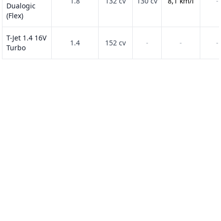
1.8
132 cv
130 cv
8,1 km/l
-
Dualogic
(Flex)
T-Jet 1.4 16V
1.4
152 cv
-
-
-
Turbo