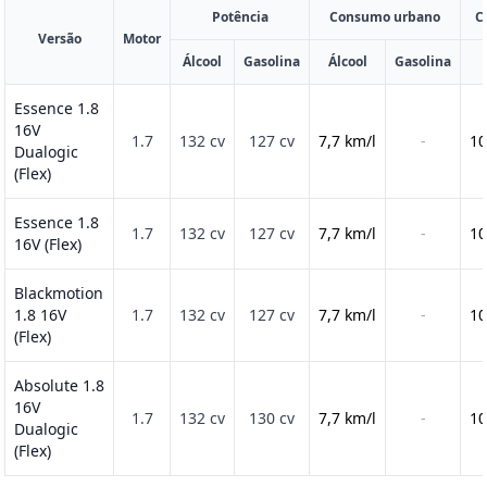
Potência
Consumo urbano
C
Versão
Motor
Álcool
Gasolina
Álcool
Gasolina
Essence 1.8
16V
1.7
132 cv
127 cv
7,7 km/l
-
10
Dualogic
(Flex)
Essence 1.8
1.7
132 cv
127 cv
7,7 km/l
-
10
16V (Flex)
Blackmotion
1.8 16V
1.7
132 cv
127 cv
7,7 km/l
-
10
(Flex)
Absolute 1.8
16V
1.7
132 cv
130 cv
7,7 km/l
-
10
Dualogic
(Flex)