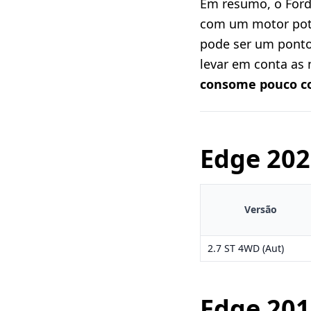
Em resumo, o Ford
com um motor pote
pode ser um ponto
levar em conta as 
consome pouco c
Edge
202
Versão
2.7 ST 4WD (Aut)
Edge
201