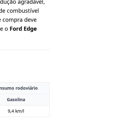
dução agradável,
de combustível
e compra deve
se o
Ford Edge
nsumo rodoviário
Gasolina
9,4 km/l