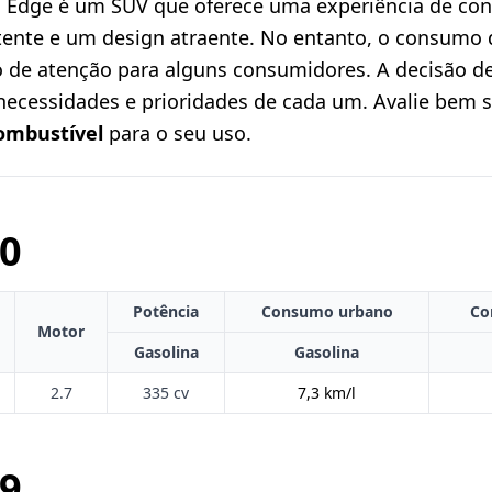
 Edge é um SUV que oferece uma experiência de con
nte e um design atraente. No entanto, o consumo 
 de atenção para alguns consumidores. A decisão d
necessidades e prioridades de cada um. Avalie bem 
ombustível
para o seu uso.
0
Potência
Consumo urbano
Co
Motor
Gasolina
Gasolina
2.7
335 cv
7,3 km/l
9