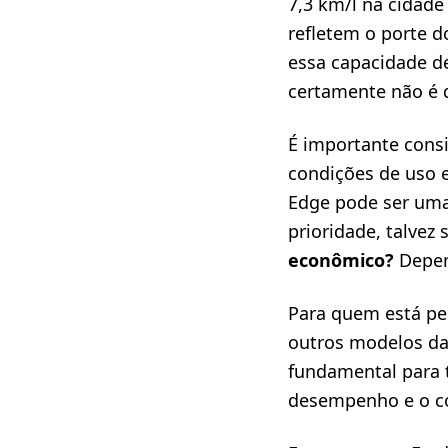
7,3 km/l na cidade
refletem o porte 
essa capacidade d
certamente não é
É importante cons
condições de uso e
Edge pode ser uma
prioridade, talvez 
econômico?
Depend
Para quem está pes
outros modelos da
fundamental para t
desempenho e o c