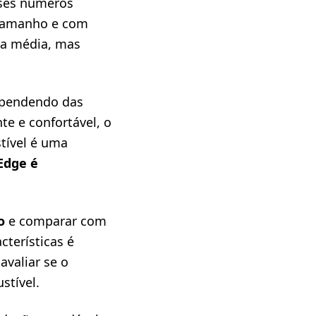
sses números
 tamanho e com
da média, mas
ependendo das
e e confortável, o
tível é uma
Edge é
o
e comparar com
cterísticas é
avaliar se o
tível.