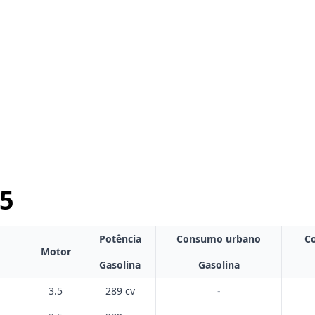
5
Potência
Consumo urbano
C
Motor
Gasolina
Gasolina
3.5
289 cv
-