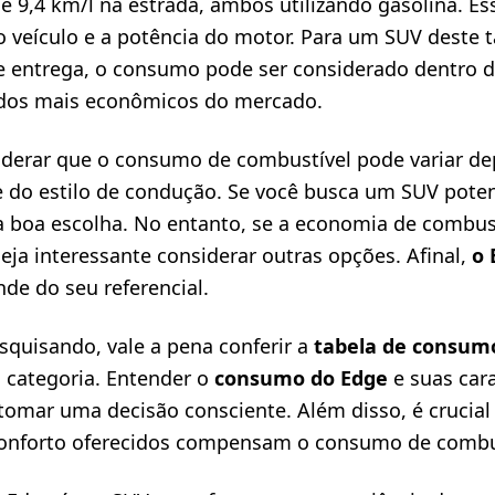
 e 9,4 km/l na estrada, ambos utilizando gasolina. E
do veículo e a potência do motor. Para um SUV deste
e entrega, o consumo pode ser considerado dentro 
 dos mais econômicos do mercado.
iderar que o consumo de combustível pode variar d
 do estilo de condução. Se você busca um SUV potent
 boa escolha. No entanto, se a economia de combus
seja interessante considerar outras opções. Afinal,
o 
e do seu referencial.
quisando, vale a pena conferir a
tabela de consum
 categoria. Entender o
consumo do Edge
e suas cara
omar uma decisão consciente. Além disso, é crucial 
onforto oferecidos compensam o consumo de combus