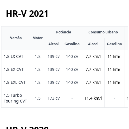
HR-V
2021
Potência
Consumo urbano
Versão
Motor
Álcool
Gasolina
Álcool
Gasolina
1.8 LX CVT
1.8
139 cv
140 cv
7,7 km/l
11 km/l
1.8 EX CVT
1.8
139 cv
140 cv
7,7 km/l
11 km/l
1.8 EXL CVT
1.8
139 cv
140 cv
7,7 km/l
11 km/l
1.5 Turbo
1.5
173 cv
-
11,4 km/l
-
1
Touring CVT