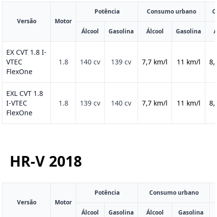
Potência
Consumo urbano
C
Versão
Motor
Álcool
Gasolina
Álcool
Gasolina
Á
EX CVT 1.8 I-
VTEC
1.8
140 cv
139 cv
7,7 km/l
11 km/l
8,
FlexOne
EXL CVT 1.8
I-VTEC
1.8
139 cv
140 cv
7,7 km/l
11 km/l
8,
FlexOne
HR-V
2018
Potência
Consumo urbano
Versão
Motor
Álcool
Gasolina
Álcool
Gasolina