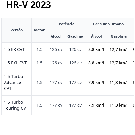
HR-V
2023
Potência
Consumo urbano
Versão
Motor
Álcool
Gasolina
Álcool
Gasolina
1.5 EX CVT
1.5
126 cv
126 cv
8,8 km/l
12,7 km/l
9
1.5 EXL CVT
1.5
126 cv
126 cv
8,8 km/l
12,7 km/l
9
1.5 Turbo
Advance
1.5
177 cv
177 cv
7,9 km/l
11,3 km/l
8
CVT
1.5 Turbo
1.5
177 cv
177 cv
7,9 km/l
11,3 km/l
8
Touring CVT