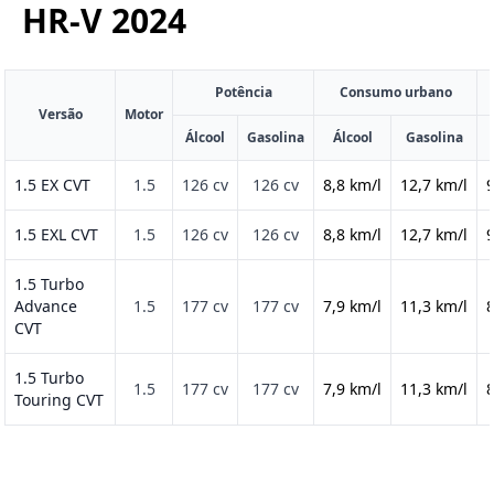
HR-V
2024
Potência
Consumo urbano
Versão
Motor
Álcool
Gasolina
Álcool
Gasolina
1.5 EX CVT
1.5
126 cv
126 cv
8,8 km/l
12,7 km/l
9
1.5 EXL CVT
1.5
126 cv
126 cv
8,8 km/l
12,7 km/l
9
1.5 Turbo
Advance
1.5
177 cv
177 cv
7,9 km/l
11,3 km/l
8
CVT
1.5 Turbo
1.5
177 cv
177 cv
7,9 km/l
11,3 km/l
8
Touring CVT