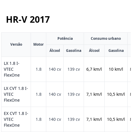
HR-V
2017
Potência
Consumo urbano
Versão
Motor
Álcool
Gasolina
Álcool
Gasolina
LX 1.8 I-
VTEC
1.8
140 cv
139 cv
6,7 km/l
10 km/l
8
FlexOne
LX CVT 1.8 I-
VTEC
1.8
140 cv
139 cv
7,1 km/l
10,5 km/l
8
FlexOne
EX CVT 1.8 I-
VTEC
1.8
140 cv
139 cv
7,1 km/l
10,5 km/l
8
FlexOne