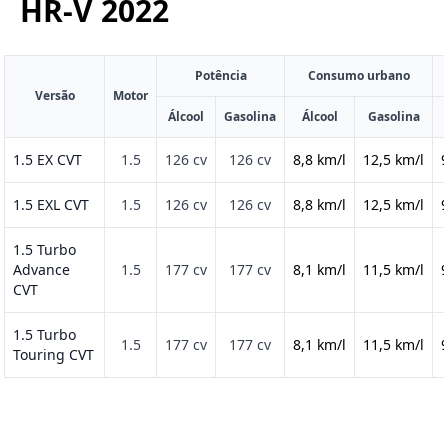
HR-V
2022
Potência
Consumo urbano
Versão
Motor
Álcool
Gasolina
Álcool
Gasolina
1.5 EX CVT
1.5
126 cv
126 cv
8,8 km/l
12,5 km/l
9
1.5 EXL CVT
1.5
126 cv
126 cv
8,8 km/l
12,5 km/l
9
1.5 Turbo
Advance
1.5
177 cv
177 cv
8,1 km/l
11,5 km/l
9
CVT
1.5 Turbo
1.5
177 cv
177 cv
8,1 km/l
11,5 km/l
9
Touring CVT