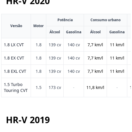
HR-V
2020
Potência
Consumo urbano
Versão
Motor
Álcool
Gasolina
Álcool
Gasolina
1.8 LX CVT
1.8
139 cv
140 cv
7,7 km/l
11 km/l
1.8 EX CVT
1.8
139 cv
140 cv
7,7 km/l
11 km/l
1.8 EXL CVT
1.8
139 cv
140 cv
7,7 km/l
11 km/l
1.5 Turbo
1.5
173 cv
-
11,8 km/l
-
1
Touring CVT
HR-V
2019