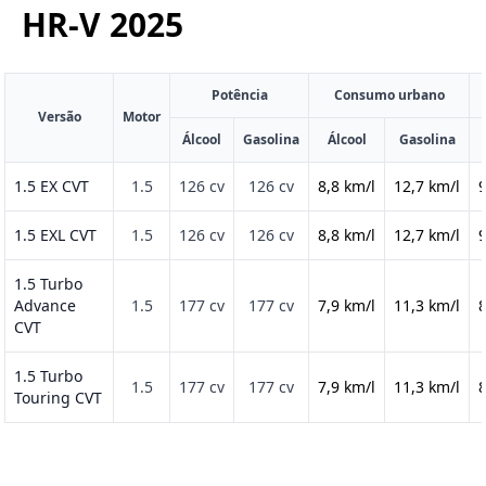
HR-V
2025
Potência
Consumo urbano
Versão
Motor
Álcool
Gasolina
Álcool
Gasolina
1.5 EX CVT
1.5
126 cv
126 cv
8,8 km/l
12,7 km/l
9
1.5 EXL CVT
1.5
126 cv
126 cv
8,8 km/l
12,7 km/l
9
1.5 Turbo
Advance
1.5
177 cv
177 cv
7,9 km/l
11,3 km/l
8
CVT
1.5 Turbo
1.5
177 cv
177 cv
7,9 km/l
11,3 km/l
8
Touring CVT