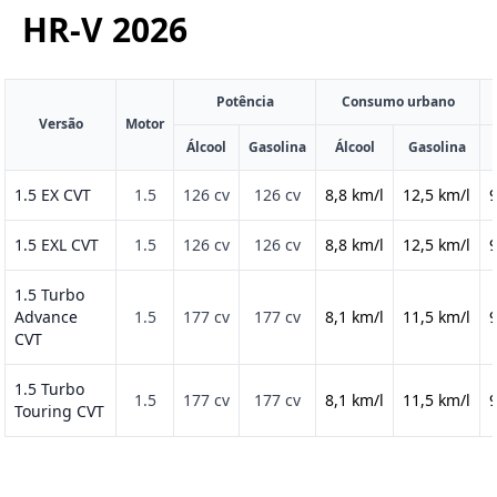
HR-V
2026
Potência
Consumo urbano
Versão
Motor
Álcool
Gasolina
Álcool
Gasolina
1.5 EX CVT
1.5
126 cv
126 cv
8,8 km/l
12,5 km/l
9
1.5 EXL CVT
1.5
126 cv
126 cv
8,8 km/l
12,5 km/l
9
1.5 Turbo
Advance
1.5
177 cv
177 cv
8,1 km/l
11,5 km/l
9
CVT
1.5 Turbo
1.5
177 cv
177 cv
8,1 km/l
11,5 km/l
9
Touring CVT