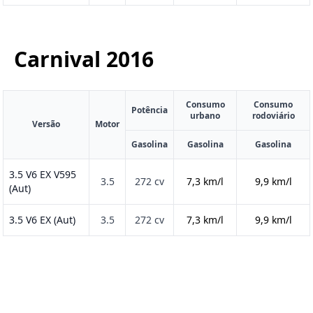
Carnival
2016
Consumo
Consumo
Potência
urbano
rodoviário
Versão
Motor
Gasolina
Gasolina
Gasolina
3.5 V6 EX V595
3.5
272 cv
7,3 km/l
9,9 km/l
(Aut)
3.5 V6 EX (Aut)
3.5
272 cv
7,3 km/l
9,9 km/l