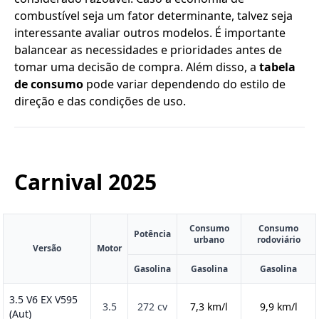
combustível seja um fator determinante, talvez seja
interessante avaliar outros modelos. É importante
balancear as necessidades e prioridades antes de
tomar uma decisão de compra. Além disso, a
tabela
de consumo
pode variar dependendo do estilo de
direção e das condições de uso.
Carnival
2025
Consumo
Consumo
Potência
urbano
rodoviário
Versão
Motor
Gasolina
Gasolina
Gasolina
3.5 V6 EX V595
3.5
272 cv
7,3 km/l
9,9 km/l
(Aut)