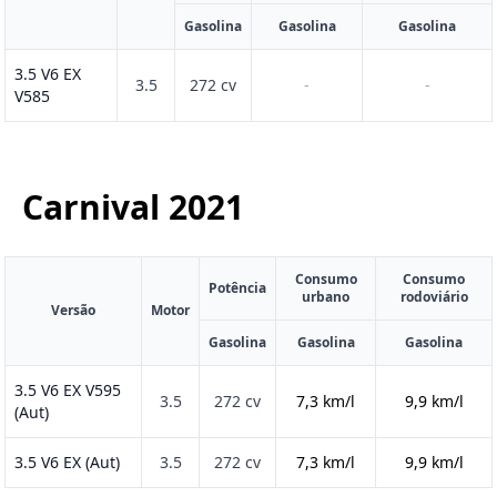
Gasolina
Gasolina
Gasolina
3.5 V6 EX
3.5
272 cv
-
-
V585
Carnival
2021
Consumo
Consumo
Potência
urbano
rodoviário
Versão
Motor
Gasolina
Gasolina
Gasolina
3.5 V6 EX V595
3.5
272 cv
7,3 km/l
9,9 km/l
(Aut)
3.5 V6 EX (Aut)
3.5
272 cv
7,3 km/l
9,9 km/l