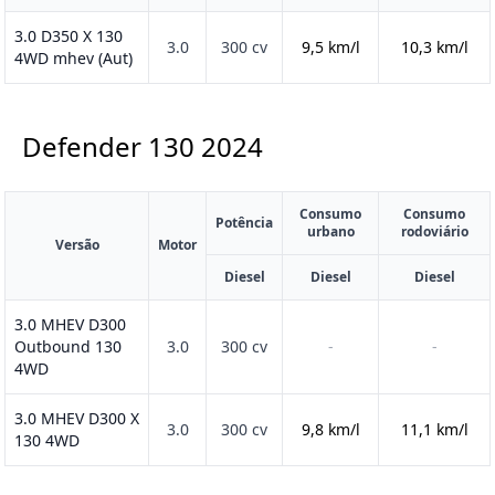
3.0 D350 X 130
3.0
300 cv
9,5 km/l
10,3 km/l
4WD mhev (Aut)
Defender 130
2024
Consumo
Consumo
Potência
urbano
rodoviário
Versão
Motor
Diesel
Diesel
Diesel
3.0 MHEV D300
Outbound 130
3.0
300 cv
-
-
4WD
3.0 MHEV D300 X
3.0
300 cv
9,8 km/l
11,1 km/l
130 4WD