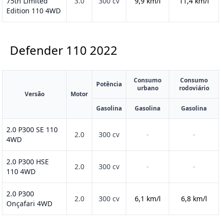
75th Limited
3.0
300 cv
9,9 km/l
11,4 km/l
Edition 110 4WD
Defender 110
2022
Consumo
Consumo
Potência
urbano
rodoviário
Versão
Motor
Gasolina
Gasolina
Gasolina
2.0 P300 SE 110
2.0
300 cv
-
-
4WD
2.0 P300 HSE
2.0
300 cv
-
-
110 4WD
2.0 P300
2.0
300 cv
6,1 km/l
6,8 km/l
Onçafari 4WD