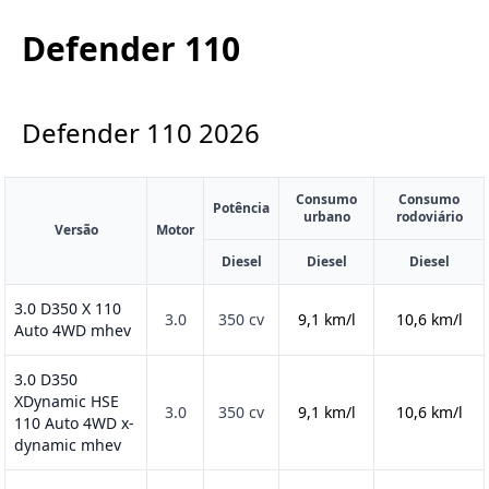
Defender 110
Defender 110
2026
Consumo
Consumo
Potência
urbano
rodoviário
Versão
Motor
Diesel
Diesel
Diesel
3.0 D350 X 110
3.0
350 cv
9,1 km/l
10,6 km/l
Auto 4WD mhev
3.0 D350
XDynamic HSE
3.0
350 cv
9,1 km/l
10,6 km/l
110 Auto 4WD x-
dynamic mhev