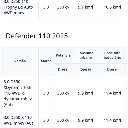
3.0 D350 110
Trophy Ed Auto
3.0
350 cv
9,1 km/l
10,6 km/l
4WD mhev
Defender 110
2025
Consumo
Consumo
Potência
urbano
rodoviário
Versão
Motor
Diesel
Diesel
Diesel
3.0 D350
XDynamic HSE
110 4WD x-
3.0
300 cv
9,9 km/l
11,4 km/l
dynamic mhev
(Aut)
3.0 D350 X 110
3.0
300 cv
9,9 km/l
11,4 km/l
4WD mhev (Aut)