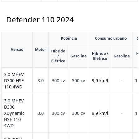
Defender 110
2024
Potência
Consumo urbano
C
Versão
Motor
Híbrido
Híbrido /
H
/
Gasolina
Gasolina
Elétrico
Elétrico
3.0 MHEV
D300 HSE
3.0
300 cv
300 cv
9,9 km/l
-
1
110 4WD
3.0 MHEV
D300
XDynamic
3.0
300 cv
300 cv
9,9 km/l
-
1
HSE 110
4WD