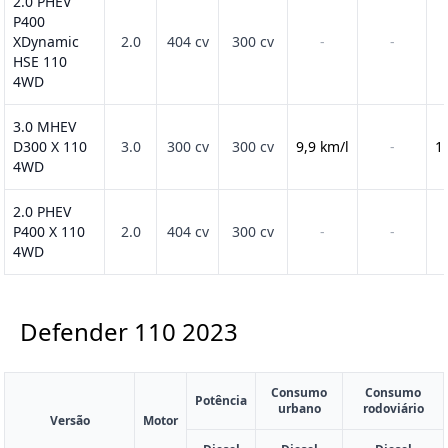
2.0 PHEV
P400
XDynamic
2.0
404 cv
300 cv
-
-
HSE 110
4WD
3.0 MHEV
D300 X 110
3.0
300 cv
300 cv
9,9 km/l
-
1
4WD
2.0 PHEV
P400 X 110
2.0
404 cv
300 cv
-
-
4WD
Defender 110
2023
Consumo
Consumo
Potência
urbano
rodoviário
Versão
Motor