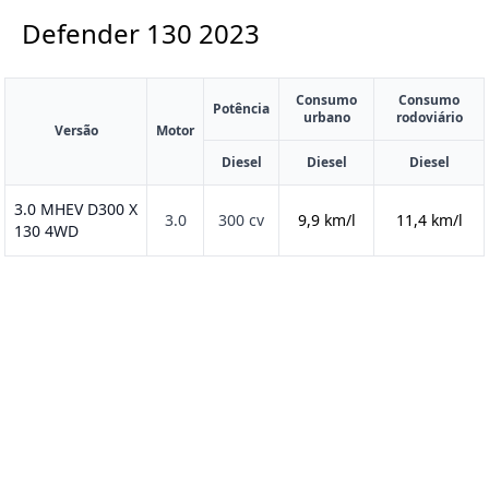
Defender 130
2023
Consumo
Consumo
Potência
urbano
rodoviário
Versão
Motor
Diesel
Diesel
Diesel
3.0 MHEV D300 X
3.0
300 cv
9,9 km/l
11,4 km/l
130 4WD