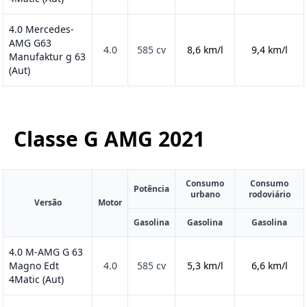
4.0 Mercedes-
AMG G63
4.0
585 cv
8,6 km/l
9,4 km/l
Manufaktur g 63
(Aut)
Classe G AMG
2021
Consumo
Consumo
Potência
urbano
rodoviário
Versão
Motor
Gasolina
Gasolina
Gasolina
4.0 M-AMG G 63
Magno Edt
4.0
585 cv
5,3 km/l
6,6 km/l
4Matic (Aut)