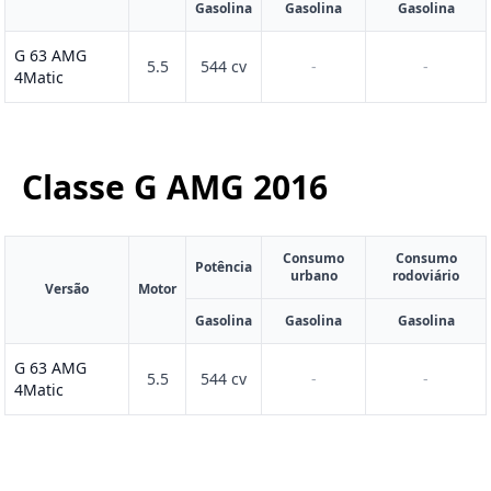
Gasolina
Gasolina
Gasolina
G 63 AMG
5.5
544 cv
-
-
4Matic
Classe G AMG
2016
Consumo
Consumo
Potência
urbano
rodoviário
Versão
Motor
Gasolina
Gasolina
Gasolina
G 63 AMG
5.5
544 cv
-
-
4Matic