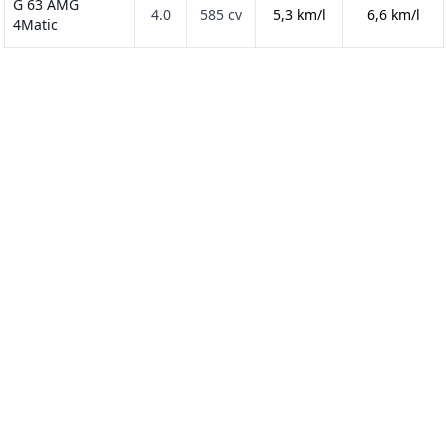
G 63 AMG
4.0
585 cv
5,3 km/l
6,6 km/l
4Matic