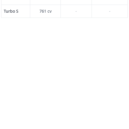
Turbo S
761 cv
-
-