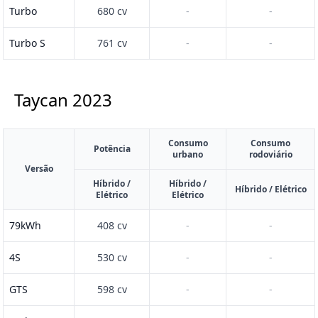
Turbo
680 cv
-
-
Turbo S
761 cv
-
-
Taycan
2023
Consumo
Consumo
Potência
urbano
rodoviário
Versão
Híbrido /
Híbrido /
Híbrido / Elétrico
Elétrico
Elétrico
79kWh
408 cv
-
-
4S
530 cv
-
-
GTS
598 cv
-
-