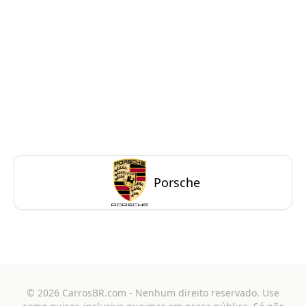
Porsche
©
2026
CarrosBR.com
- Nenhum direito reservado. Use