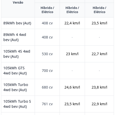
Versão
Híbrido /
Híbrido /
Híbrido /
Elétrico
Elétrico
Elétrico
89kWh bev (Aut)
408 cv
22,4 km/l
23,5 km/l
89kWh 4 4wd
408 cv
-
-
bev (Aut)
105kWh 4S 4wd
530 cv
23 km/l
22,7 km/l
bev (Aut)
105kWh GTS
700 cv
-
-
4wd bev (Aut)
105kWh Turbo
680 cv
24,6 km/l
23,8 km/l
4wd bev (Aut)
105kWh Turbo S
761 cv
23,5 km/l
22,9 km/l
4wd bev (Aut)