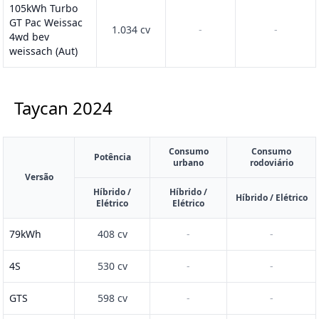
105kWh Turbo
GT Pac Weissac
1.034 cv
-
-
4wd bev
weissach (Aut)
Taycan
2024
Consumo
Consumo
Potência
urbano
rodoviário
Versão
Híbrido /
Híbrido /
Híbrido / Elétrico
Elétrico
Elétrico
79kWh
408 cv
-
-
4S
530 cv
-
-
GTS
598 cv
-
-